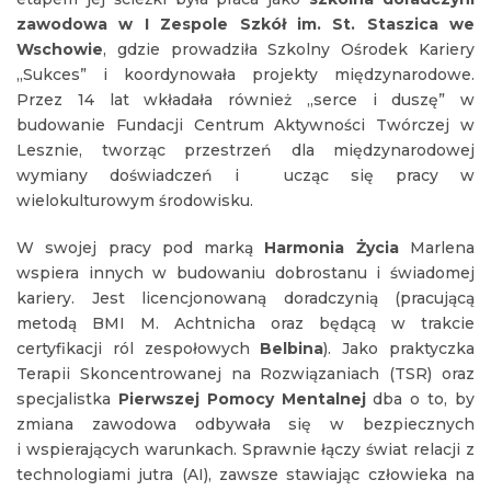
zawodowa w I Zespole Szkół im. St. Staszica we
Wschowie
, gdzie prowadziła Szkolny Ośrodek Kariery
„Sukces” i koordynowała projekty międzynarodowe.
Przez 14 lat wkładała również „serce i duszę” w
budowanie Fundacji Centrum Aktywności Twórczej w
Lesznie, tworząc przestrzeń dla międzynarodowej
wymiany doświadczeń i ucząc się pracy w
wielokulturowym środowisku.
W swojej pracy pod marką
Harmonia Życia
Marlena
wspiera innych w budowaniu dobrostanu i świadomej
kariery. Jest licencjonowaną doradczynią (pracującą
metodą BMI M. Achtnicha oraz będącą w trakcie
certyfikacji ról zespołowych
Belbina
). Jako praktyczka
Terapii Skoncentrowanej na Rozwiązaniach (TSR) oraz
specjalistka
Pierwszej Pomocy Mentalnej
dba o to, by
zmiana zawodowa odbywała się w bezpiecznych
i wspierających warunkach. Sprawnie łączy świat relacji z
technologiami jutra (AI), zawsze stawiając człowieka na