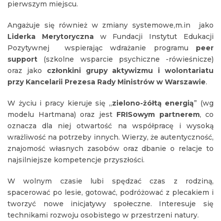
pierwszym miejscu.
Angażuje się również w zmiany systemowe,m.in jako
Liderka Merytoryczna
w Fundacji Instytut Edukacji
Pozytywnej wspierając wdrażanie programu
peer
support
(szkolne wsparcie psychiczne -rówieśnicze)
oraz jako
członkini grupy aktywizmu i wolontariatu
przy Kancelarii Prezesa Rady Ministrów w Warszawie
.
W życiu i pracy kieruje się „
zielono-żółtą energią
” (wg
modelu Hartmana) oraz jest
FRISowym partnerem
, co
oznacza dla niej otwartość na współpracę i wysoką
wrażliwość na potrzeby innych. Wierzy, że autentyczność,
znajomość własnych zasobów oraz dbanie o relacje to
najsilniejsze kompetencje przyszłości.
W wolnym czasie lubi spędzać czas z rodziną,
spacerować po lesie, gotować, podróżować z plecakiem i
tworzyć nowe inicjatywy społeczne. Interesuje się
technikami rozwoju osobistego w przestrzeni natury.