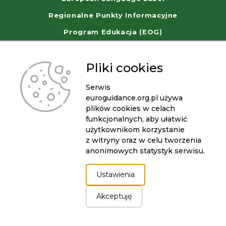
Regionalne Punkty Informacyjne
Program Edukacja (EOG)
WorldSkills Poland
Pliki cookies
Serwis
euroguidance.org.pl używa
plików cookies w celach
funkcjonalnych, aby ułatwić
użytkownikom korzystanie
z witryny oraz w celu tworzenia
anonimowych statystyk serwisu.
© 2026 Fundacja Rozwoju Systemu Edukacji
Ustawienia
Pliki Cookies
Polityka Prywatności
Deklaracja dostępności serwisu euroguidance.org.pl
Akceptuję
link
Projekt i realizacja:
otwiera