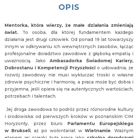
OPIS
Mentorka, która wierzy, że małe działania zmieniają
świat.
To osoba, dla której fundamentem każdego
działania jest drugi człowiek. Od ponad 19 lat towarzyszy
innym w odkrywaniu ich wewnętrznych zasobów, łącząc
profesjonalne doradztwo zawodowe z głęboką empatią i
uważnością. Jako
Ambasadorka Świadomej Kariery,
Dobrostanu i Kompetencji Przyszłości
o udowadnia, że
rozwój zawodowy nie musi wykluczać troski o własne
zdrowie psychiczne i harmonię, a praca może być dobra i
przyjemna, jeśli opiera się na autentycznych wartościach,
potrzebach i talentach.
Jej droga zawodowa to podróż przez różnorodne kultury
i środowiska: od pierwszych kroków w poznańskim CIM
Horyzonty, przez biuro
Parlamentu Europejskiego
w Brukseli
, aż po wolontariat w
Wietnamie
. Ważnym
etapem jej ścieżki była praca jako
szkolna doradczyni