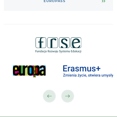
EUROPASS
poprzedni
następny
partner
partner